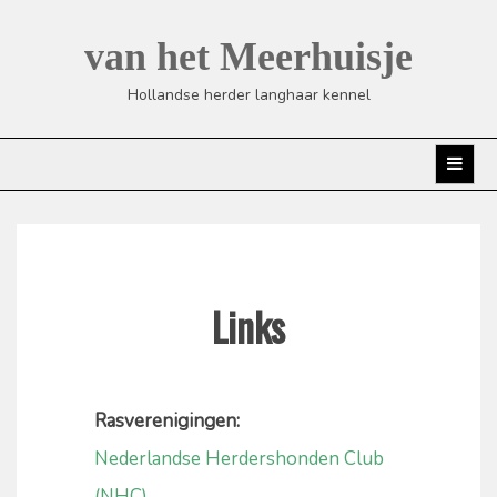
Skip
to
van het Meerhuisje
content
Hollandse herder langhaar kennel
Links
Rasverenigingen:
Nederlandse Herdershonden Club
(NHC)